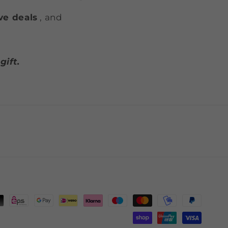
ve deals
, and
ift.