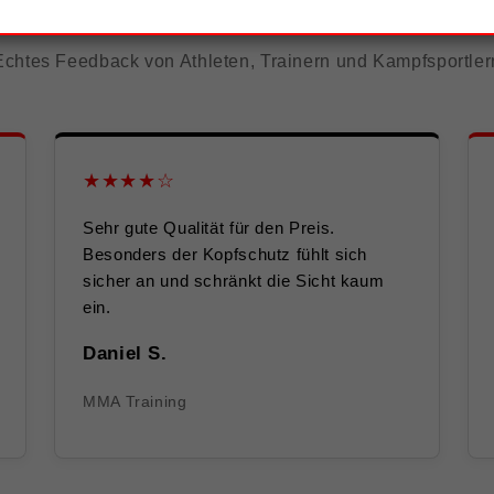
Kundenbewertungen
Echtes Feedback von Athleten, Trainern und Kampfsportler
★★★★☆
Sehr gute Qualität für den Preis.
Besonders der Kopfschutz fühlt sich
sicher an und schränkt die Sicht kaum
ein.
Daniel S.
MMA Training