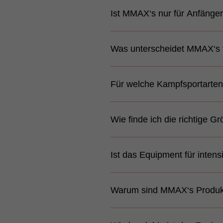
Ja. MMAX‘s Equipment ist
Ist MMAX‘s nur für Anfänge
Polsterung bietet zuverl
Verarbeitung sind auf h
MMAX‘s richtet sich an A
Was unterscheidet MMAX‘s
ist wettkampftauglich, 
Der Unterschied liegt im
Für welche Kampfsportarten
Verarbeitung statt in teu
Markennamen.
Das Equipment ist für MM
Wie finde ich die richtige G
Techniktraining, Padwor
Jede Produktseite enthä
Ist das Equipment für intens
kleinere mehr Beweglichk
Ja. MMAX‘s Produkte sind
Warum sind MMAX‘s Produkte
Wettkampf- und Fightcam