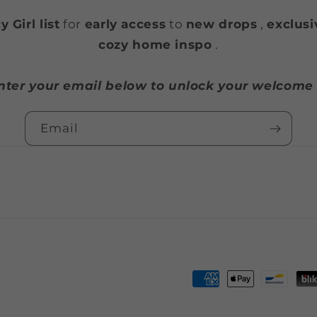
 Girl list
for
early access
to
new drops
,
exclusi
cozy home inspo
.
Enter your email below to unlock your welcome g
Email
Payment
methods