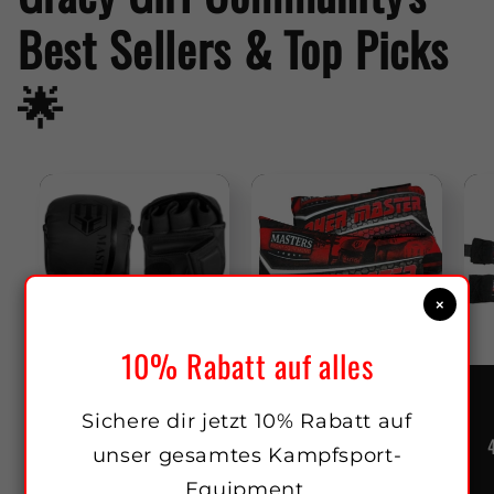
Best Sellers & Top Picks
🌟
×
Sale
Sale
10% Rabatt auf alles
MMA-Sparrings
DRYER MASTER
Sichere dir jetzt 10% Rabatt auf
Handschuhe GFS-
Regular
Sale
$26.00 USD
MATT
unser gesamtes Kampfsport-
$23.00 USD
price
price
Regular
Sale
$59.00 USD
Equipment.