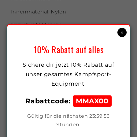
Innenmaterial: Nylon
Garantie: 12 Monate
×
10% Rabatt auf alles
Echte Lederhandschuhe in dieser
Qualität zu diesem Preis sind selten – ideal
Sichere dir jetzt 10% Rabatt auf
für anspruchsvolle Boxer, Kickboxer &
unser gesamtes Kampfsport-
MMA-Athleten, die keine Kompromisse
Equipment.
wollen.
Rabattcode:
MMAX00
Share
Gültig für die nächsten
23:59:56
Stunden.