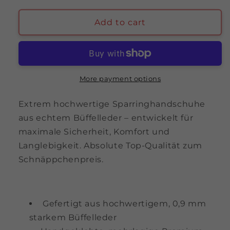
for
for
RBT-
RBT-
Add to cart
SPAR
SPAR
Boxhandschuhe
Boxhandschuhe
16
16
oz
oz
–
–
More payment options
Premium
Premium
Leder
Leder
Extrem hochwertige Sparringhandschuhe
aus echtem Büffelleder – entwickelt für
maximale Sicherheit, Komfort und
Langlebigkeit. Absolute Top-Qualität zum
Schnäppchenpreis.
Gefertigt aus hochwertigem, 0,9 mm
starkem Büffelleder