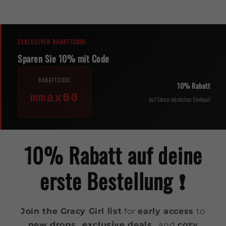
EXKLUSIVER RABATTCODE
Sparen Sie 10% mit Code
RABATTCODE
10% Rabatt
mmax00
auf Ihren nächsten Einkauf
10% Rabatt auf deine
erste Bestellung ❗️
Join the Gracy Girl list
for
early access
to
new drops
,
exclusive deals
, and
cozy