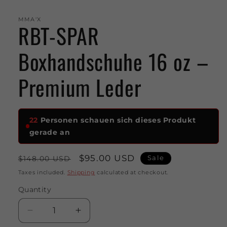
MMA'X
RBT-SPAR
Boxhandschuhe 16 oz –
Premium Leder
22
Personen schauen sich dieses Produkt
gerade an
Regular
Sale
$95.00 USD
Sale
$148.00 USD
price
price
Taxes included.
Shipping
calculated at checkout.
Quantity
Quantity
Decrease
Increase
quantity
quantity