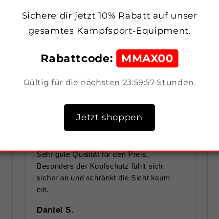
Sichere dir jetzt 10% Rabatt auf unser
gesamtes Kampfsport-Equipment.
Kundenbewertungen
Rabattcode:
MMAX00
Echtes Feedback von Athleten, Trainern und Kampfsportler
Gültig für die nächsten
23:59:56
Stunden.
Jetzt shoppen
★★★★☆
Sehr gute Qualität für den Preis.
Besonders der Kopfschutz fühlt sich
sicher an und schränkt die Sicht kaum
ein.
Daniel S.