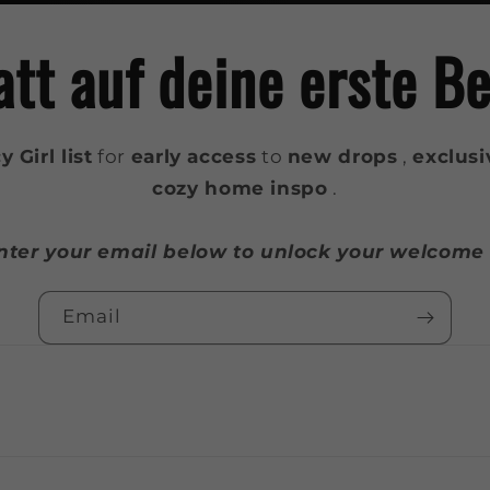
t auf deine erste Bes
 Girl list
for
early access
to
new drops
,
exclusi
cozy home inspo
.
Enter your email below to unlock your welcome g
Email