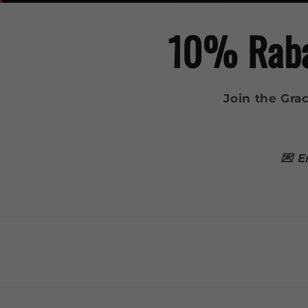
10% Rabat
Join the Gracy
💌 