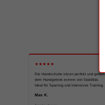
★★★★★
Die Handschuhe sitzen perfekt und geben
dem Handgelenk extrem viel Stabilität.
Ideal für Sparring und intensives Training.
Max K.