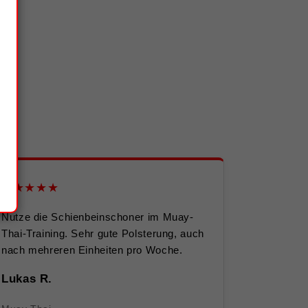
n
★★★★★
Nutze die Schienbeinschoner im Muay-
Thai-Training. Sehr gute Polsterung, auch
nach mehreren Einheiten pro Woche.
Lukas R.