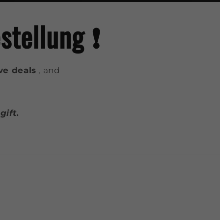
tellung ❗️
ve deals
, and
ift.